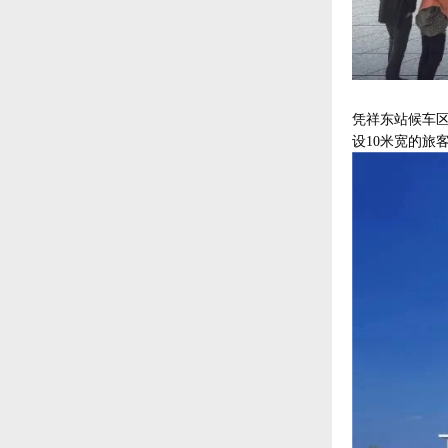
凭祥东站候车
设10米宽的旅