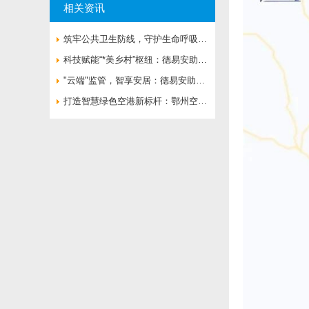
相关资讯
筑牢公共卫生防线，守护生命呼吸通
道——济南市**人民医院负压病房空
科技赋能“*美乡村”枢纽：德易安助力
气流向系统全面升级
婺源火车站打造绿色智慧新地标
"云端"监管，智享安居：德易安助力
莲花湖住宅打造绿色智慧社区新标杆
打造智慧绿色空港新标杆：鄂州空港
综合保税区楼控、能耗、变配电一体
化解决方案