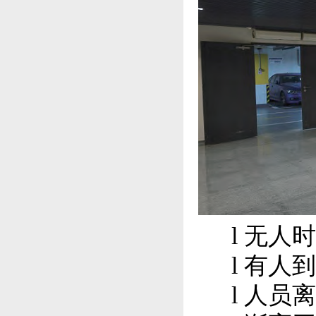
l
无人时
l
有人到
l
人员离