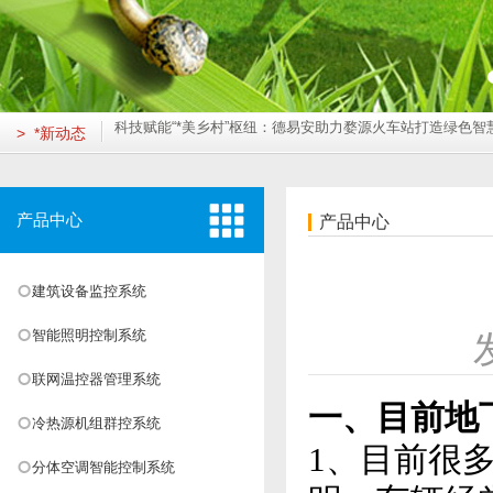
打造智慧绿色空港新标杆：鄂州空港综合保税区楼控、能耗、变配
绿色医疗的“智慧大脑”：贺州市人民医院建筑能耗监测系统成效显著
重庆德易安科技发展有限公司成功取得ISO14001及ISO45001
筑牢公共卫生防线，守护生命呼吸通道——济南市**人民医院负压
科技赋能“*美乡村”枢纽：德易安助力婺源火车站打造绿色智慧新地
> *新动态
"云端"监管，智享安居：德易安助力莲花湖住宅打造绿色智慧社区
打造智慧绿色空港新标杆：鄂州空港综合保税区楼控、能耗、变配
绿色医疗的“智慧大脑”：贺州市人民医院建筑能耗监测系统成效显著
重庆德易安科技发展有限公司成功取得ISO14001及ISO45001
产品中心
产品中心
筑牢公共卫生防线，守护生命呼吸通道——济南市**人民医院负压
科技赋能“*美乡村”枢纽：德易安助力婺源火车站打造绿色智慧新地
建筑设备监控系统
"云端"监管，智享安居：德易安助力莲花湖住宅打造绿色智慧社区
打造智慧绿色空港新标杆：鄂州空港综合保税区楼控、能耗、变配
智能照明控制系统
绿色医疗的“智慧大脑”：贺州市人民医院建筑能耗监测系统成效显著
重庆德易安科技发展有限公司成功取得ISO14001及ISO45001
联网温控器管理系统
筑牢公共卫生防线，守护生命呼吸通道——济南市**人民医院负压
一、目前地
冷热源机组群控系统
科技赋能“*美乡村”枢纽：德易安助力婺源火车站打造绿色智慧新地
1、目前很
分体空调智能控制系统