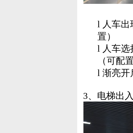
l
人车出
置）
l
人车选
（可配
l
渐亮开
3、电梯出