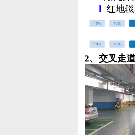
l
红地毯
2、交叉走