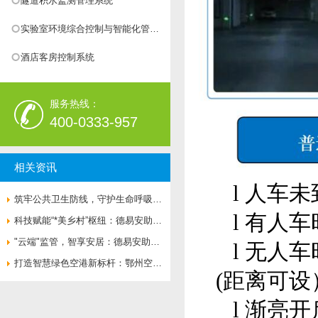
隧道积水监测管理系统
实验室环境综合控制与智能化管理
系统
酒店客房控制系统
服务热线：
400-0333-957
相关资讯
l
人车未
筑牢公共卫生防线，守护生命呼吸通
l
有人车
道——济南市**人民医院负压病房空
科技赋能“*美乡村”枢纽：德易安助力
气流向系统全面升级
婺源火车站打造绿色智慧新地标
"云端"监管，智享安居：德易安助力
l
无人车
莲花湖住宅打造绿色智慧社区新标杆
打造智慧绿色空港新标杆：鄂州空港
(距离可
综合保税区楼控、能耗、变配电一体
l
渐亮开
化解决方案