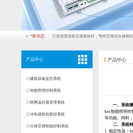
重庆德易安科技发展有限公司成功取得ISO14001及I
筑牢公共卫生防线，守护生命呼吸通道——济南市*
科技赋能“*美乡村”枢纽：德易安助力婺源火车站打造
"云端"监管，智享安居：德易安助力莲花湖住宅打造
打造智慧绿色空港新标杆：鄂州空港综合保税区楼控
> *新动态
绿色医疗的“智慧大脑”：贺州市人民医院建筑能耗监
重庆德易安科技发展有限公司成功取得ISO14001及I
筑牢公共卫生防线，守护生命呼吸通道——济南市*
科技赋能“*美乡村”枢纽：德易安助力婺源火车站打造
产品中心
产品中心
"云端"监管，智享安居：德易安助力莲花湖住宅打造
打造智慧绿色空港新标杆：鄂州空港综合保税区楼控
建筑设备监控系统
绿色医疗的“智慧大脑”：贺州市人民医院建筑能耗监
重庆德易安科技发展有限公司成功取得ISO14001及I
智能照明控制系统
筑牢公共卫生防线，守护生命呼吸通道——济南市*
科技赋能“*美乡村”枢纽：德易安助力婺源火车站打造
联网温控器管理系统
一、
系统
"云端"监管，智享安居：德易安助力莲花湖住宅打造
knx智能照明
冷热源机组群控系统
打造智慧绿色空港新标杆：鄂州空港综合保税区楼控
等功能。同时
二、
系统
分体空调智能控制系统
1. 稳定性高