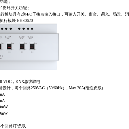
关功能；
和循环开关功能；
执行模块具有2路I/O干接点输入接口，可输入开关、窗帘、调光、场景、
执行模块 EHS0620
-30 VDC，KNX总线取电
路设计，每个回路250VAC（50/60Hz）, Max 20A(阻性负载)
mA
0mA
60mW
≤600mW
6个回路灯/负载；