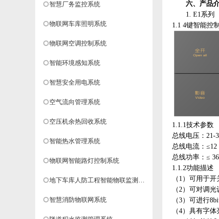
六、
产品
智慧厂务监控系统
1.
E1系列
物联网车库照明系统
1.1 4键智能控制
物联网空调控制系统
智能环境感知系统
智慧安全用电系统
空气流向管理系统
空压机余热回收系统
1.1.1技术参数
总线电压：
21
智能热水管理系统
总线电流：
≤12
总线功率：
物联网智能路灯控制系统
1.1.2功能描述
（
1）可用于
地下车库人防工程智能物联监测系
（
2）可对调
统
智慧消防物联网系统
（
3）可进行8
（
4）具有字