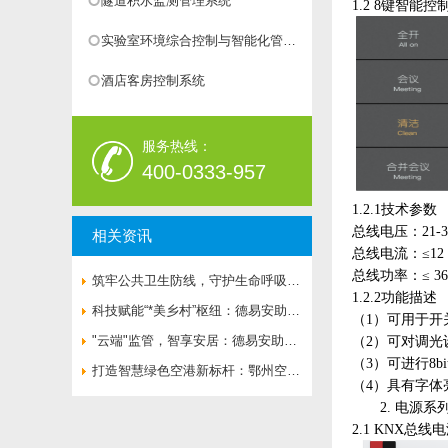
隧道积水监测管理系统
1.2 8键智能控制
实验室环境综合控制与智能化管理
系统
酒店客房控制系统
服务热线：
400-0333-957
1.2.1技术参数
总线电压：
21
相关资讯
总线电流：
≤12
总线功率：
筑牢公共卫生防线，守护生命呼吸通
1.2.2功能描述
道——济南市**人民医院负压病房空
科技赋能“*美乡村”枢纽：德易安助力
（
1）可用于
气流向系统全面升级
婺源火车站打造绿色智慧新地标
"云端"监管，智享安居：德易安助力
（
2）可对调
（
3）可进行8
莲花湖住宅打造绿色智慧社区新标杆
打造智慧绿色空港新标杆：鄂州空港
（
4）具有字
综合保税区楼控、能耗、变配电一体
2.
电源系
2.1
KNX总线电源
化解决方案