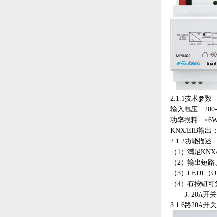
2.1.1技术参数
输入电压：
200
功率损耗：
≤6
KNX/EIB输出：
2.1.2功能描述
（
1）满足KNX
（
2）输出短路
（
3）LED1（
（
4）有按钮可
3.
20A开
3.1
6路20A开关