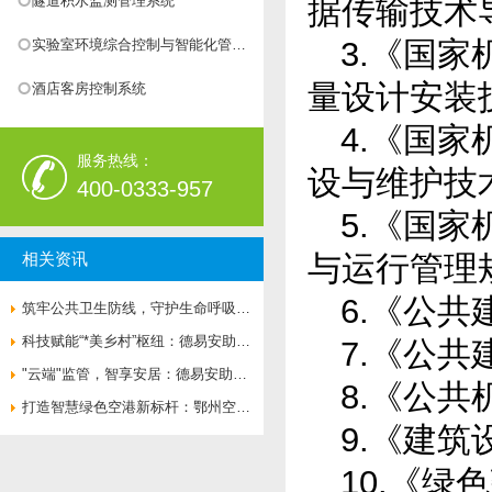
隧道积水监测管理系统
据传输技术
3.《国
实验室环境综合控制与智能化管理
量设计安装
系统
酒店客房控制系统
4.《国
服务热线：
设与维护技
400-0333-957
5.《国
相关资讯
与运行管理
6.《公共
筑牢公共卫生防线，守护生命呼吸通
道——济南市**人民医院负压病房空
科技赋能“*美乡村”枢纽：德易安助力
7.《公共
气流向系统全面升级
婺源火车站打造绿色智慧新地标
"云端"监管，智享安居：德易安助力
8.《公
莲花湖住宅打造绿色智慧社区新标杆
打造智慧绿色空港新标杆：鄂州空港
9.《建筑
综合保税区楼控、能耗、变配电一体
10.《绿色
化解决方案