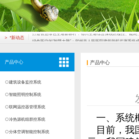
重庆德易安科技发展有限公司成功取得ISO14001及ISO45001
筑牢公共卫生防线，守护生命呼吸通道——济南市**人民医院负压
科技赋能“*美乡村”枢纽：德易安助力婺源火车站打造绿色智慧新地
"云端"监管，智享安居：德易安助力莲花湖住宅打造绿色智慧社区
打造智慧绿色空港新标杆：鄂州空港综合保税区楼控、能耗、变配
> *新动态
绿色医疗的“智慧大脑”：贺州市人民医院建筑能耗监测系统成效显著
重庆德易安科技发展有限公司成功取得ISO14001及ISO45001
筑牢公共卫生防线，守护生命呼吸通道——济南市**人民医院负压
科技赋能“*美乡村”枢纽：德易安助力婺源火车站打造绿色智慧新地
产品中心
产品中心
"云端"监管，智享安居：德易安助力莲花湖住宅打造绿色智慧社区
打造智慧绿色空港新标杆：鄂州空港综合保税区楼控、能耗、变配
建筑设备监控系统
绿色医疗的“智慧大脑”：贺州市人民医院建筑能耗监测系统成效显著
重庆德易安科技发展有限公司成功取得ISO14001及ISO45001
智能照明控制系统
筑牢公共卫生防线，守护生命呼吸通道——济南市**人民医院负压
科技赋能“*美乡村”枢纽：德易安助力婺源火车站打造绿色智慧新地
联网温控器管理系统
"云端"监管，智享安居：德易安助力莲花湖住宅打造绿色智慧社区
一、系统
冷热源机组群控系统
打造智慧绿色空港新标杆：鄂州空港综合保税区楼控、能耗、变配
目前，我
分体空调智能控制系统